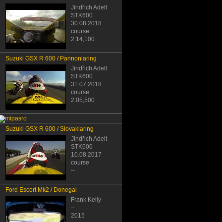
Jindřich Adelt
STK600
30.08.2018
course
2:14,100
Suzuki GSX R 600 / Pannoniaring
Jindřich Adelt
STK600
31.07.2018
course
2:05,500
Suzuki GSX R 600 / Slovakiaring
Jindřich Adelt
STK600
10.08.2017
course
--
Ford Escort Mk2 / Donegal
Frank Kelly
--
2015