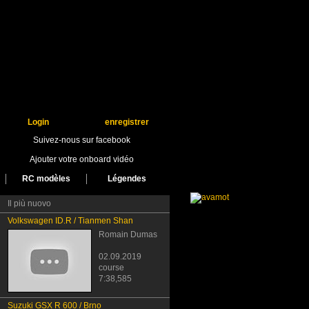
Login
enregistrer
Suivez-nous sur facebook
Ajouter votre onboard vidéo
RC modèles
Légendes
Il più nuovo
Volkswagen ID.R / Tianmen Shan
Romain Dumas
02.09.2019
course
7:38,585
Suzuki GSX R 600 / Brno